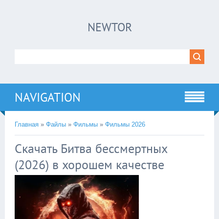
×
NEWTOR
Нажмите на
в плеере
!!!Если Вы с телефона сперва нажмите на
троеточие в правом верхнем углу!!!
NAVIGATION
Главная
»
Файлы
»
Фильмы
»
Фильмы 2026
Скачать Битва бессмертных
(2026) в хорошем качестве