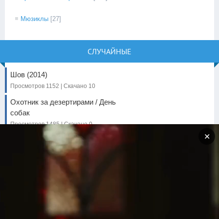
Мюзиклы
[27]
СЛУЧАЙНЫЕ
Шов (2014)
Просмотров 1152 | Скачано 10
Охотник за дезертирами / День
собак
Просмотров 1485 | Скачано 0
✕
Миньоны: Грювитация (2022)
Просмотров 959 | Скачано 0
Проклятие монахини 2
Просмотров 1016 | Скачано 0
Евангелион (1995)
Просмотров 6459 | Скачано 0