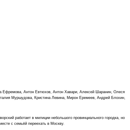
а Ефремова, Антон Евтюхов, Антон Хавари, Алексей Шаранин, Олеся
талия Муршудова, Кристина Левина, Мирон Еремеев, Андрей Блохин,
дворский работает в милиции небольшого провинциального городка, но
месте с семьёй переехать в Москву.