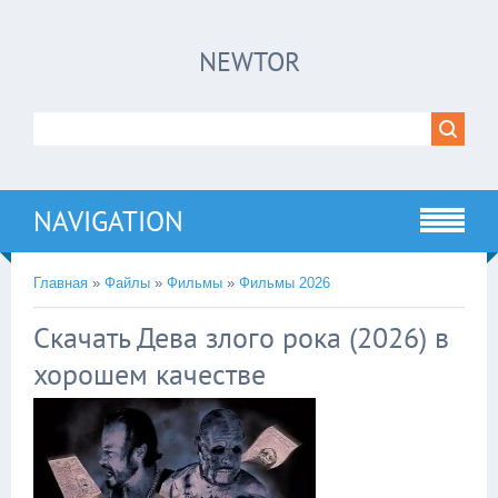
×
NEWTOR
Нажмите на
в плеере
!!!Если Вы с телефона сперва нажмите на
троеточие в правом верхнем углу!!!
NAVIGATION
Главная
»
Файлы
»
Фильмы
»
Фильмы 2026
Скачать Дева злого рока (2026) в
хорошем качестве