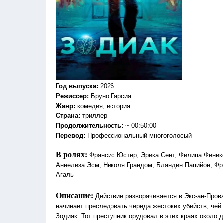
Год выпуска
:
2026
Режиссер
:
Бруно Гарсиа
Жанр
:
комедия, история
Страна:
триллер
Продолжительность:
~ 00:50:00
Перевод
:
Профессиональный многоголосый
В ролях:
Франсис Юстер, Эрика Сент, Филипа Феник
Аннелиза Эсм, Николя Грандом, Бландин Папийон, Фр
Агаль
Описание:
Действие разворачивается в Экс-ан-Пров
начинает преследовать череда жестоких убийств, чей
Зодиак. Тот преступник орудовал в этих краях около 