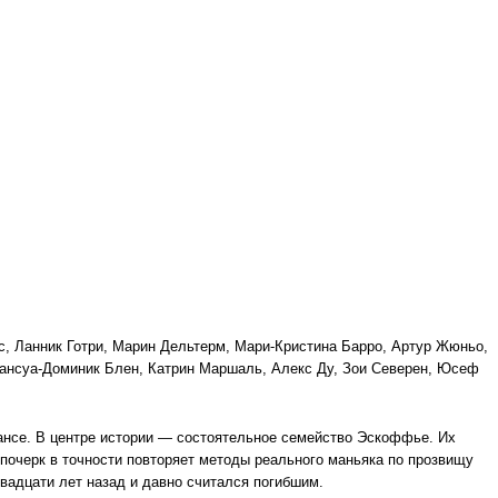
с, Ланник Готри, Марин Дельтерм, Мари-Кристина Барро, Артур Жюньо,
ансуа-Доминик Блен, Катрин Маршаль, Алекс Ду, Зои Северен, Юсеф
ансе. В центре истории — состоятельное семейство Эскоффье. Их
 почерк в точности повторяет методы реального маньяка по прозвищу
двадцати лет назад и давно считался погибшим.