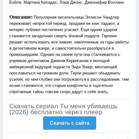
Бэйли, Мартина Келадес, Лора Джонс, Дженнифер Вэлланс
Описание:
Популярная писательница Эллисон Чандлер
переживает непростой период: продажи ее книг падают, а
интерес публики постепенно угасает. Еще одним ударом
становится загадочная смерть близкой подруги. Героиня
решает использовать все знания, накопленные за годы работы
в детективном жанре, и самостоятельно разобраться в
произошедшем. Однако на своем пути она сталкивается с
упрямым детективом Джеком Керриганом и молодой
амбициозной ведущей подкаста Энди Уокер, мечтающей
прославиться на громком деле. Герои решают объединить
усилия, но чем глубже они погружаются в расследование, тем
яснее становится, что старые конфликты и тщательно
спрятанные тайны совсем скоро дадут о себе знать.
Скачать сериал Ты меня убиваешь
(2026) бесплатно через плеер
Скачать c сайта