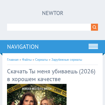
×
NEWTOR
Нажмите на
в плеере
!!!Если Вы с телефона сперва нажмите на
троеточие в правом верхнем углу!!!
NAVIGATION
Главная
»
Файлы
»
Сериалы
»
Зарубежные сериалы
Скачать Ты меня убиваешь (2026)
в хорошем качестве