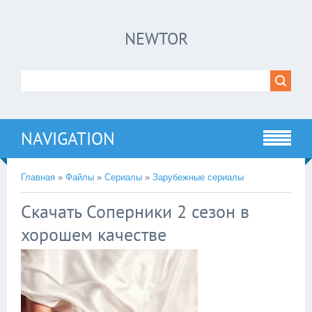
×
NEWTOR
Нажмите на
в плеере
!!!Если Вы с телефона сперва нажмите на
троеточие в правом верхнем углу!!!
NAVIGATION
Главная
»
Файлы
»
Сериалы
»
Зарубежные сериалы
Скачать Соперники 2 сезон в
хорошем качестве