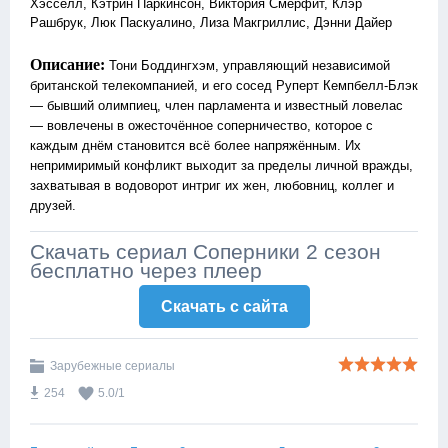
Хэсселл, Кэтрин Паркинсон, Виктория Смёрфит, Клэр
Рашбрук, Люк Паскуалино, Лиза Макгриллис, Дэнни Дайер
Описание:
Тони Боддингхэм, управляющий независимой
британской телекомпанией, и его сосед Руперт Кемпбелл-Блэк
— бывший олимпиец, член парламента и известный ловелас
— вовлечены в ожесточённое соперничество, которое с
каждым днём становится всё более напряжённым. Их
непримиримый конфликт выходит за пределы личной вражды,
захватывая в водоворот интриг их жен, любовниц, коллег и
друзей.
Скачать сериал Соперники 2 сезон
бесплатно через плеер
Скачать c сайта
Зарубежные сериалы
254
5.0
/
1