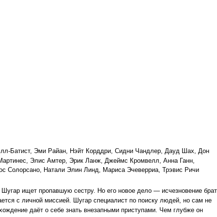
лл-Батист, Эми Райан, Нэйт Корддри, Сидни Чандлер, Дауд Шах, Дон
Мартинес, Элис Амтер, Эрик Ланж, Джеймс Кромвелл, Анна Ганн,
с Солорсано, Натали Элин Линд, Мариса Эчеверриа, Трэвис Ричи
 Шугар ищет пропавшую сестру. Но его новое дело — исчезновение бра
ется с личной миссией. Шугар специалист по поиску людей, но сам не
схождение даёт о себе знать внезапными приступами. Чем глубже он