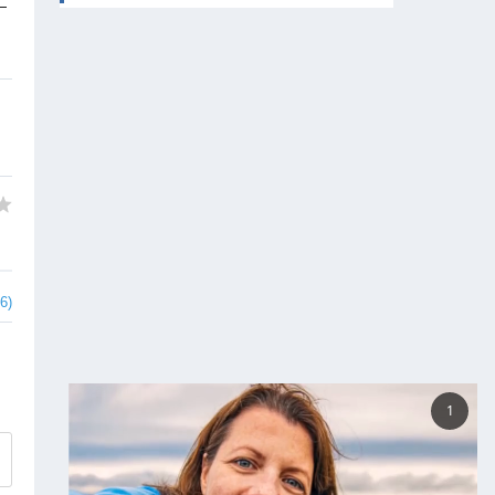
—
6)
✕