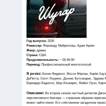
Год выпуска
:
2026
Режиссер
:
Фернанду Мейреллиш, Адам Аркин
Жанр
:
драма
Страна:
США
Продолжительность:
~ 00:40:00
Перевод
:
Профессиональный многоголосый
В ролях:
Колин Фаррелл, Мэсси Фёрлан, Кирби Хауэ
ДиПетта, Скотт Лоуренс, Дэннис Бутсикарис, Эдриан 
Бернардо Бадилло, Шер Альварес, Майкл Оуэн, Карло
Описание:
Во втором сезоне частный детектив Джон
перспективного боксера — странным образом пересека
может найти покоя. Его собственное загадочное прои