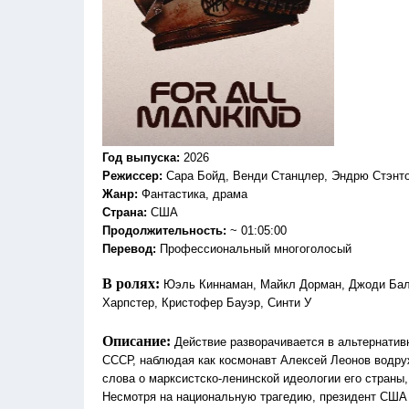
Год выпуска
:
2026
Режиссер
:
Сара Бойд, Венди Станцлер, Эндрю Стэнто
Жанр
:
Фантастика, драма
Страна:
США
Продолжительность:
~ 01:05:00
Перевод
:
Профессиональный многоголосый
В ролях:
Юэль Киннаман, Майкл Дорман, Джоди Бал
Харпстер, Кристофер Бауэр, Синти У
Описание:
Действие разворачивается в альтернативн
СССР, наблюдая как космонавт Алексей Леонов водруж
слова о марксистско-ленинской идеологии его страны
Несмотря на национальную трагедию, президент США