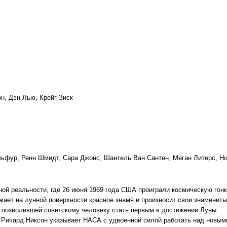
н, Дэн Лью, Крейг Зиск
ьфур, Ренн Шмидт, Сара Джонс, Шантель Ван Сантен, Меган Литерс, Н
ой реальности, где 26 июня 1969 года США проиграли космическую гон
ает на лунной поверхности красное знамя и произносит свои знаменит
, позволившей советскому человеку стать первым в достижении Луны.
 Ричард Никсон указывает НАСА с удвоенной силой работать над новым