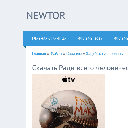
NEWTOR
×
Нажмите 
!!!Если В
ГЛАВНАЯ СТРАНИЦА
ФИЛЬМЫ 2025
ФИЛЬМЫ
верхнем уг
Главная
»
Файлы
»
Сериалы
»
Зарубежные сериалы
Скачать Ради всего человече