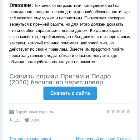
Описание:
Технически неграмотный полицейский из Гоа
неожиданно получает перевод в отдел кибербезопасности, где
всё кажется ему чужим и непонятным. Он мечтает поскорее
вернуться к прежней работе, но для этого должен доказать,
что способен справиться с новым делом. Когда похищают
сына министра, герой вынужден объединиться с изворотливым
хакером, который отлично понимает цифровой мир, но
действует по своим правилам. Вместе им предстоит пройти
через запутанные следы, обман и опасные ловушки, где
обычная полицейская хватка уже не помогает.
Скачать сериал Притам и Педро
(2026) бесплатно через плеер
Скачать c сайта
Зарубежные сериалы
121
0.0
/
0
Темная сторона ринга
Не с первой попытки 5 сезон