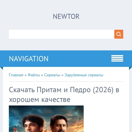
×
NEWTOR
Нажмите на
в плеере
!!!Если Вы с телефона сперва нажмите на
троеточие в правом верхнем углу!!!
NAVIGATION
Главная
»
Файлы
»
Сериалы
»
Зарубежные сериалы
Скачать Притам и Педро (2026) в
хорошем качестве