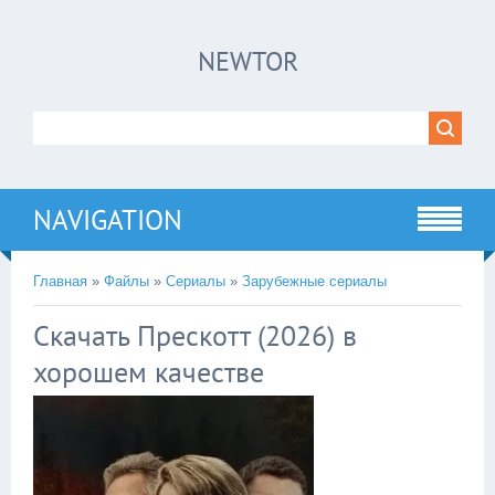
×
NEWTOR
Нажмите на
в плеере
!!!Если Вы с телефона сперва нажмите на
троеточие в правом верхнем углу!!!
NAVIGATION
Главная
»
Файлы
»
Сериалы
»
Зарубежные сериалы
Скачать Прескотт (2026) в
хорошем качестве