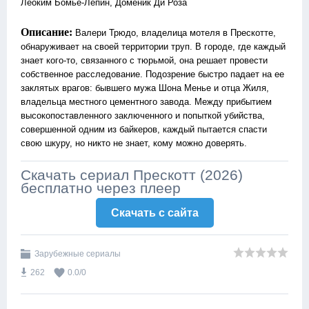
Леоким Бомье-Лепин, Доменик Ди Роза
Описание:
Валери Трюдо, владелица мотеля в Прескотте,
обнаруживает на своей территории труп. В городе, где каждый
знает кого-то, связанного с тюрьмой, она решает провести
собственное расследование. Подозрение быстро падает на ее
заклятых врагов: бывшего мужа Шона Менье и отца Жиля,
владельца местного цементного завода. Между прибытием
высокопоставленного заключенного и попыткой убийства,
совершенной одним из байкеров, каждый пытается спасти
свою шкуру, но никто не знает, кому можно доверять.
Скачать сериал Прескотт (2026)
бесплатно через плеер
Скачать c сайта
Зарубежные сериалы
262
0.0
/
0