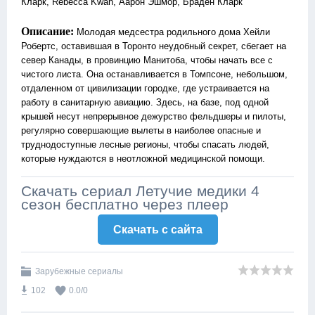
Кларк, Rebecca Kwan, Аарон Эшмор, Браден Кларк
Описание:
Молодая медсестра родильного дома Хейли
Робертс, оставившая в Торонто неудобный секрет, сбегает на
север Канады, в провинцию Манитоба, чтобы начать все с
чистого листа. Она останавливается в Томпсоне, небольшом,
отдаленном от цивилизации городке, где устраивается на
работу в санитарную авиацию. Здесь, на базе, под одной
крышей несут непрерывное дежурство фельдшеры и пилоты,
регулярно совершающие вылеты в наиболее опасные и
труднодоступные лесные регионы, чтобы спасать людей,
которые нуждаются в неотложной медицинской помощи.
Скачать сериал Летучие медики 4
сезон бесплатно через плеер
Скачать c сайта
Зарубежные сериалы
102
0.0
/
0