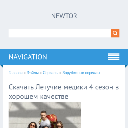
×
NEWTOR
Нажмите на
в плеере
!!!Если Вы с телефона сперва нажмите на
троеточие в правом верхнем углу!!!
NAVIGATION
Главная
»
Файлы
»
Сериалы
»
Зарубежные сериалы
Скачать Летучие медики 4 сезон в
хорошем качестве