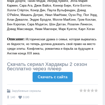
Марк Доэрти, Тахин Модак, Ингрид Крейги, Элла Мария
Кармен, Сара Ага, Джек Вайсе, Коннор Бирн, Кэти Бэлтон,
Холли Стёртон, Конор Дин, Паула Вульфенден, Дэвид
О’Рейли, Мишель Дотрис, Ниал МакНэми, Оуэн Роу, Пол Уорд,
Алан Девалли, Эндрю Брэдли, Молли МакКэнн, Грэм Кохлан,
Бен Кэролан, Сара Мэдигэн, Шон Дагган, Розалин Линехэн,
Дэвид Максэвидж, Ниам Макгенри, Марк Куигли, Карл Хоган
Описание:
Историческая драма о семье, которая вырвалась
из бедности, но теперь должна доказать своё право на место
среди элиты. Конфликты, романтика и борьба за будущее в
Англии конца XIX века.
Скачать сериал Хардакры 2 сезон
бесплатно через плеер
Скачать c сайта
Зарубежные сериалы
140
0.0
/
0