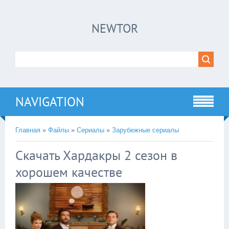
×
NEWTOR
Нажмите на
в плеере
!!!Если Вы с телефона сперва нажмите на
троеточие в правом верхнем углу!!!
NAVIGATION
Главная
»
Файлы
»
Сериалы
»
Зарубежные сериалы
Скачать Хардакры 2 сезон в
хорошем качестве