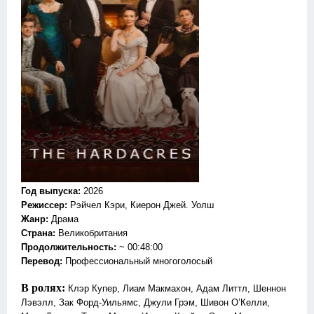
Год выпуска
:
2026
Режиссер
:
Рэйчел Кэри, Киерон Джей. Уолш
Жанр
:
Драма
Страна:
Великобритания
Продолжительность:
~ 00:48:00
Перевод
:
Профессиональный многоголосый
В ролях:
Клэр Купер, Лиам Макмахон, Адам Литтл, Шеннон
Лэвэлл, Зак Форд‑Уильямс, Джули Грэм, Шивон О’Келли,