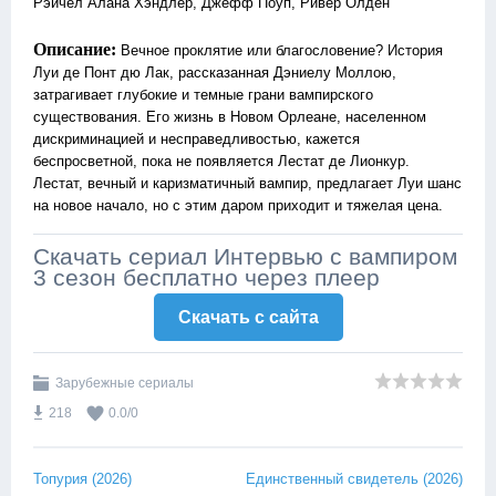
Рэйчел Алана Хэндлер, Джефф Поуп, Ривер Олден
Описание:
Вечное проклятие или благословение? История
Луи де Понт дю Лак, рассказанная Дэниелу Моллою,
затрагивает глубокие и темные грани вампирского
существования. Его жизнь в Новом Орлеане, населенном
дискриминацией и несправедливостью, кажется
беспросветной, пока не появляется Лестат де Лионкур.
Лестат, вечный и каризматичный вампир, предлагает Луи шанс
на новое начало, но с этим даром приходит и тяжелая цена.
Скачать сериал Интервью с вампиром
3 сезон бесплатно через плеер
Скачать c сайта
Зарубежные сериалы
218
0.0
/
0
Топурия (2026)
Единственный свидетель (2026)