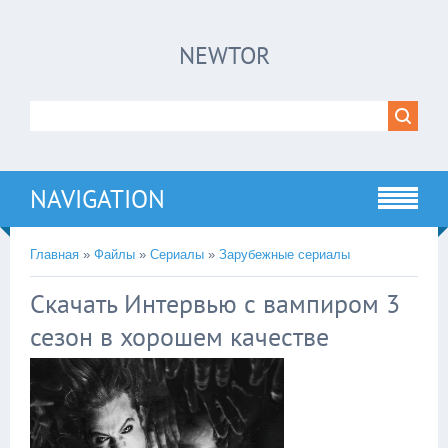
×
NEWTOR
Нажмите на
в плеере
!!!Если Вы с телефона сперва нажмите на
троеточие в правом верхнем углу!!!
NAVIGATION
Главная
»
Файлы
»
Сериалы
»
Зарубежные сериалы
Скачать Интервью с вампиром 3
сезон в хорошем качестве