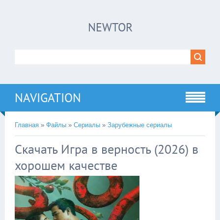
×
NEWTOR
Нажмите на
в плеере
!!!Если Вы с телефона сперва нажмите на
троеточие в правом верхнем углу!!!
NAVIGATION
Главная
»
Файлы
»
Сериалы
»
Зарубежные сериалы
Скачать Игра в верность (2026) в
хорошем качестве