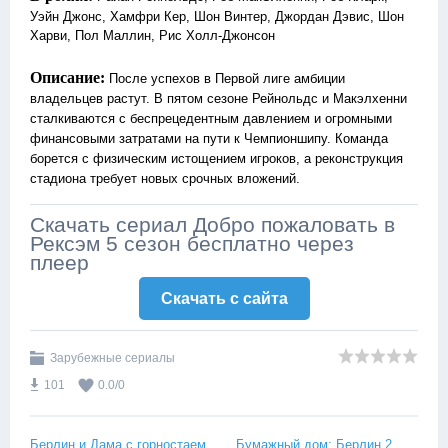
Уэйн Джонс, Хамфри Кер, Шон Винтер, Джордан Дэвис, Шон
Харви, Пол Маллин, Рис Холл-Джонсон
Описание:
После успехов в Первой лиге амбиции
владельцев растут. В пятом сезоне Рейнольдс и Макэлхенни
сталкиваются с беспрецедентным давлением и огромными
финансовыми затратами на пути к Чемпионшипу. Команда
борется с физическим истощением игроков, а реконструкция
стадиона требует новых срочных вложений.
Скачать сериал Добро пожаловать в
Рексэм 5 сезон бесплатно через
плеер
Скачать c сайта
Зарубежные сериалы
101
0.0
/
0
Берлин и Дама с горностаем
Бумажный дом: Берлин 2