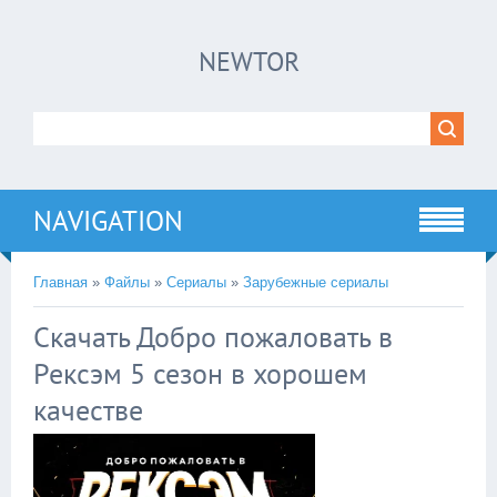
×
NEWTOR
Нажмите на
в плеере
!!!Если Вы с телефона сперва нажмите на
троеточие в правом верхнем углу!!!
NAVIGATION
Главная
»
Файлы
»
Сериалы
»
Зарубежные сериалы
Скачать Добро пожаловать в
Рексэм 5 сезон в хорошем
качестве