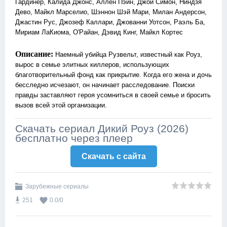
Гардинер, Калида Джонс, Аллен Пэйн, Джои Симон, Ниндзя
Дево, Майкл Марселио, Шэннон Шэй Мари, Милан Андерсон,
Джастин Рус, Джозеф Каллари, Джованни Уотсон, Раэль Ба,
Мириам ЛаКиома, О'Райан, Дэвид Кинг, Майкл Кортес
Описание:
Наемный убийца Рузвельт, известный как Роуз,
вырос в семье элитных киллеров, использующих
благотворительный фонд как прикрытие. Когда его жена и дочь
бесследно исчезают, он начинает расследование. Поиски
правды заставляют героя усомниться в своей семье и бросить
вызов всей этой организации.
Скачать сериал Дикий Роуз (2026)
бесплатно через плеер
Скачать c сайта
Зарубежные сериалы
251
0.0
/
0