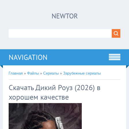
×
NEWTOR
Нажмите на
в плеере
!!!Если Вы с телефона сперва нажмите на
троеточие в правом верхнем углу!!!
NAVIGATION
Главная
»
Файлы
»
Сериалы
»
Зарубежные сериалы
Скачать Дикий Роуз (2026) в
хорошем качестве