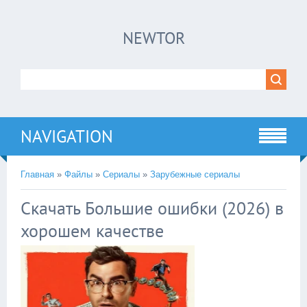
×
NEWTOR
Нажмите на
в плеере
!!!Если Вы с телефона сперва нажмите на
троеточие в правом верхнем углу!!!
NAVIGATION
Главная
»
Файлы
»
Сериалы
»
Зарубежные сериалы
Скачать Большие ошибки (2026) в
хорошем качестве