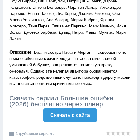
Ноубл Баррак, Гай Нардулли, Патриция А. Мекк, Даррен
Голдштейн, Энтони Белевцов, Чарлтон Ламар, Алехандро
Барриос, Ренан Пачеко, Лиа Керни, Джеймс Чикконе, Они
Масео Уотлингтон, Ава Аагард, Мария Кабрал, Фрэнки
Монтеро, Таня Перез, Элизабет Перкинс, Марк Иванир, Илья
Волох, Джозеф Барбара, Дэвид Негри, Майкл Муньис, Мэри
Лахти
Описание:
Брат и сестра Никки и Морган — совершенно не
приспособленные к жизни люди. Пытаясь помочь своей
умирающей бабушке, они решаются на мелкую кражу
ожерелья. Однако эта нелепая авантюра оборачивается
катастрофой: родственники случайно переходят дорогу мафии
и становятся пешками криминального мира.
Скачать сериал Большие ошибки
(2026) бесплатно через плеер
Скачать c сайта
Зарубежные сериалы