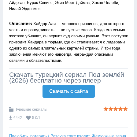
Айдоган, Бурак Севинч, Экин Мерт Даймаз, Хакан Челеби,
Нилай Эрдонмез
Описание:
Хайдар Али — человек принципов, для которого
честь и справедливость — не пустые слова. Когда его семью
жестоко убивают, он вершит суд своими руками. Этот поступок
приводит Хайдара в тюрьму, где он сталкивается с лидерами
одного из самых влиятельных картелей страны. И три года
заключения меняют его навсегда, награждая опасными
связями и обязательствами.
Скачать турецкий сериал Под землёй
(2026) бесплатно через плеер
Скачать c сайта
Турецкие сериалы
6442
5.0
/
1
Полюбить, потерять / Разлука тоже входит
Жемчужные зерна