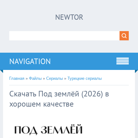
×
NEWTOR
Нажмите на
в плеере
!!!Если Вы с телефона сперва нажмите на
троеточие в правом верхнем углу!!!
NAVIGATION
Главная
»
Файлы
»
Сериалы
»
Турецкие сериалы
Скачать Под землёй (2026) в
хорошем качестве