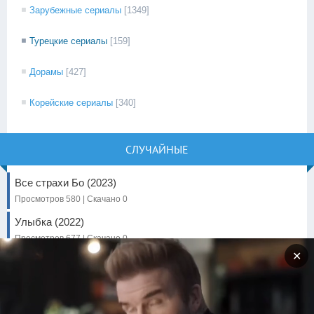
Зарубежные сериалы
[1349]
Турецкие сериалы
[159]
Дорамы
[427]
Корейские сериалы
[340]
СЛУЧАЙНЫЕ
Все страхи Бо (2023)
Просмотров 580 | Скачано 0
Улыбка (2022)
Просмотров 677 | Скачано 0
✕
Кот и пёс (2024)
Просмотров 918 | Скачано 0
Дом с привидениями (2023)