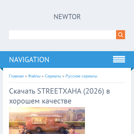
×
NEWTOR
Нажмите на
в плеере
!!!Если Вы с телефона сперва нажмите на
троеточие в правом верхнем углу!!!
NAVIGATION
Главная
»
Файлы
»
Сериалы
»
Русские сериалы
Скачать STREETХАНА (2026) в
хорошем качестве