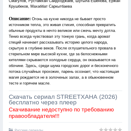
Смагулов, Рустамхан Саидходжаев, Шугыла Ешенова, Ержан
Крушбеков, Махаббат Саркытбаева
Описание:
Огонь на кухне никогда не бывает просто
источником тепла, это живая стихия, способная превратить
обычные продукты в нечто великое или сжечь мечту дотла.
Тениз всегда чувствовал эту тонкую грань, когда аромат
специй начинает рассказывать историю целого народа,
скрытую в глубине веков. После оглушительного провала в
стерильном мире высокой кухни, где за белоснежными
кителями скрываются холодные сердца, он оказывается на
обочине. Здесь, среди шума городских дорог и бесконечного
потока случайных прохожих, парень осознает, что настоящая
магия рождается не в золоченых залах, а в обыкновенном
тесте и горячем масле.
Скачать сериал STREETХАНА (2026)
бесплатно через плеер
Скачивание недоступно по требованию
правообладателя!!!
Русские сериалы