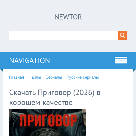
×
NEWTOR
Нажмите на
в плеере
!!!Если Вы с телефона сперва нажмите на
троеточие в правом верхнем углу!!!
NAVIGATION
Главная
»
Файлы
»
Сериалы
»
Русские сериалы
Скачать Приговор (2026) в
хорошем качестве