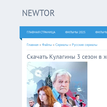
NEWTOR
×
Нажмите 
!!!Если В
ГЛАВНАЯ СТРАНИЦА
ФИЛЬМЫ 2025
ФИЛЬМЫ
верхнем уг
Главная
»
Файлы
»
Сериалы
»
Русские сериалы
Скачать Кулагины 3 сезон в 