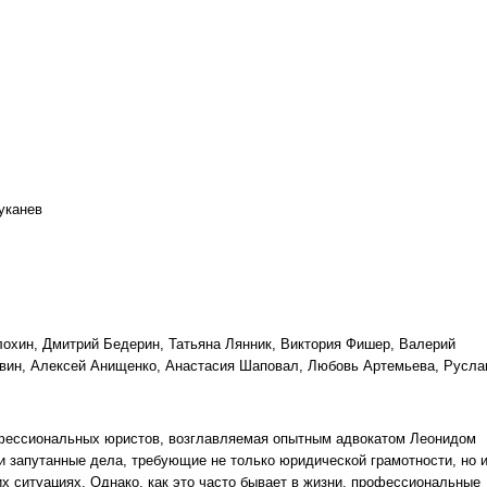
уканев
лохин, Дмитрий Бедерин, Татьяна Лянник, Виктория Фишер, Валерий
овин, Алексей Анищенко, Анастасия Шаповал, Любовь Артемьева, Русла
фессиональных юристов, возглавляемая опытным адвокатом Леонидом
и запутанные дела, требующие не только юридической грамотности, но 
х ситуациях. Однако, как это часто бывает в жизни, профессиональные