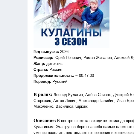
Год выпуска
:
2026
Режиссер
:
Юрий Попович, Роман Жигалов, Алексей Л
Жанр
:
детектив
Страна:
Россия
Продолжительность:
~ 00:47:00
Перевод
:
Русский
В ролях:
Леонид Кулагин, Алёна Спивак, Дмитрий Б
Сторожик, Антон Левин, Александр Галибин, Иван Бр
Миколенко, Василиса Киркиж
Описание:
В центре сюжета находится команда про
Кулагиным. Эта группа берет на себя самые сложные 
умения находить нестандартные решения в критически