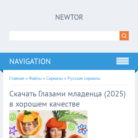
×
NEWTOR
Нажмите на
в плеере
!!!Если Вы с телефона сперва нажмите на
троеточие в правом верхнем углу!!!
NAVIGATION
Главная
»
Файлы
»
Сериалы
»
Русские сериалы
Скачать Глазами младенца (2025)
в хорошем качестве