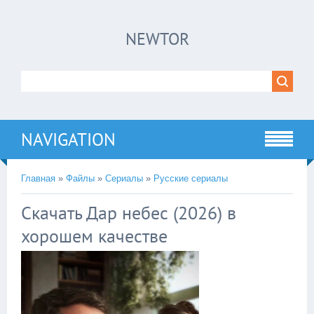
×
NEWTOR
Нажмите на
в плеере
!!!Если Вы с телефона сперва нажмите на
троеточие в правом верхнем углу!!!
NAVIGATION
Главная
»
Файлы
»
Сериалы
»
Русские сериалы
Скачать Дар небес (2026) в
хорошем качестве