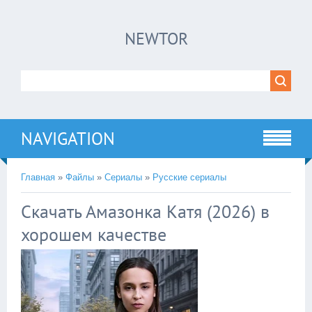
×
NEWTOR
Нажмите на
в плеере
!!!Если Вы с телефона сперва нажмите на
троеточие в правом верхнем углу!!!
NAVIGATION
Главная
»
Файлы
»
Сериалы
»
Русские сериалы
Скачать Амазонка Катя (2026) в
хорошем качестве