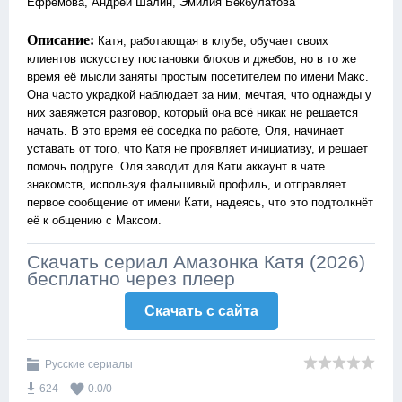
Ефремова, Андрей Шалин, Эмилия Бекбулатова
Описание:
Катя, работающая в клубе, обучает своих
клиентов искусству постановки блоков и джебов, но в то же
время её мысли заняты простым посетителем по имени Макс.
Она часто украдкой наблюдает за ним, мечтая, что однажды у
них завяжется разговор, который она всё никак не решается
начать. В это время её соседка по работе, Оля, начинает
уставать от того, что Катя не проявляет инициативу, и решает
помочь подруге. Оля заводит для Кати аккаунт в чате
знакомств, используя фальшивый профиль, и отправляет
первое сообщение от имени Кати, надеясь, что это подтолкнёт
её к общению с Максом.
Скачать сериал Амазонка Катя (2026)
бесплатно через плеер
Скачать c сайта
Русские сериалы
624
0.0
/
0