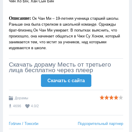
Чин Хо Ын, Хан Сын Бин
Описание:
Ок Чан Ми – 19-летняя ученица старшей школы.
Раньше она была стрелком в школьной команде. Однажды
брат-близнец Ок Чан Ми умирает. В попытках выяснить, что
произошло, она начинает общаться в Чжи Су Хоном, который
занимается тем, что мстит за учеников, над которыми
издеваются в школе.
Скачать дораму Месть от третьего
лица бесплатно через плеер
Скачать c сайта
Дорамы
4696
4.0
/
2
Гоблин / Токкэби
Подозрительный партнер