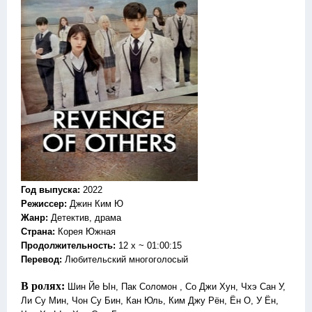
Год выпуска
:
2022
Режиссер
:
Джин Ким Ю
Жанр
:
Детектив, драма
Страна:
Корея Южная
Продолжительность:
12 x ~ 01:00:15
Перевод
:
Любительский многоголосый
В ролях:
Шин Йе Ын, Пак Соломон , Со Джи Хун, Чхэ Сан У,
Ли Су Мин, Чон Су Бин, Кан Юль, Ким Джу Рён, Ён О, У Ён,