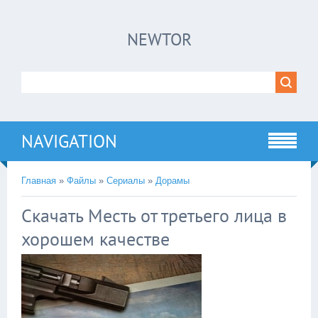
×
NEWTOR
Нажмите на
в плеере
!!!Если Вы с телефона сперва нажмите на
троеточие в правом верхнем углу!!!
NAVIGATION
Главная
»
Файлы
»
Сериалы
»
Дорамы
Скачать Месть от третьего лица в
хорошем качестве