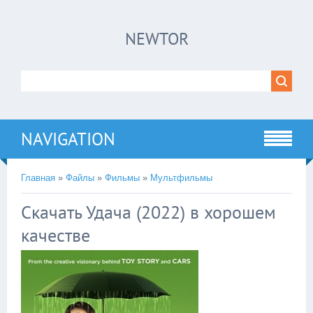
×
NEWTOR
Нажмите на
в плеере
!!!Если Вы с телефона сперва нажмите на
троеточие в правом верхнем углу!!!
NAVIGATION
Главная
»
Файлы
»
Фильмы
»
Мультфильмы
Скачать Удача (2022) в хорошем
качестве