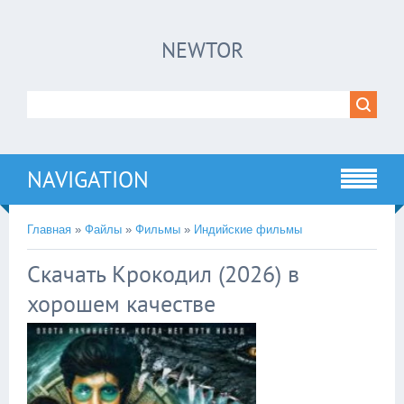
×
NEWTOR
Нажмите на
в плеере
!!!Если Вы с телефона сперва нажмите на
троеточие в правом верхнем углу!!!
NAVIGATION
Главная
»
Файлы
»
Фильмы
»
Индийские фильмы
Скачать Крокодил (2026) в
хорошем качестве