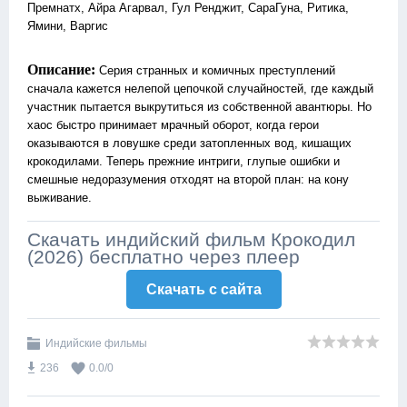
Премнатх, Айра Агарвал, Гул Ренджит, СараГуна, Ритика,
Ямини, Варгис
Описание:
Серия странных и комичных преступлений
сначала кажется нелепой цепочкой случайностей, где каждый
участник пытается выкрутиться из собственной авантюры. Но
хаос быстро принимает мрачный оборот, когда герои
оказываются в ловушке среди затопленных вод, кишащих
крокодилами. Теперь прежние интриги, глупые ошибки и
смешные недоразумения отходят на второй план: на кону
выживание.
Скачать индийский фильм Крокодил
(2026) бесплатно через плеер
Скачать c сайта
Индийские фильмы
236
0.0
/
0