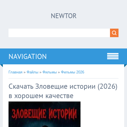
×
NEWTOR
Нажмите на
в плеере
!!!Если Вы с телефона сперва нажмите на
троеточие в правом верхнем углу!!!
NAVIGATION
Главная
»
Файлы
»
Фильмы
»
Фильмы 2026
Скачать Зловещие истории (2026)
в хорошем качестве