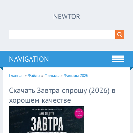
×
NEWTOR
Нажмите на
в плеере
!!!Если Вы с телефона сперва нажмите на
троеточие в правом верхнем углу!!!
NAVIGATION
Главная
»
Файлы
»
Фильмы
»
Фильмы 2026
Скачать Завтра спрошу (2026) в
хорошем качестве