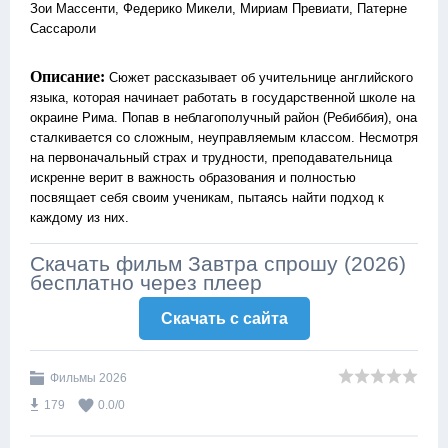
Зои Массенти, Федерико Микели, Мириам Превиати, Патерне
Сассароли
Описание:
Сюжет рассказывает об учительнице английского
языка, которая начинает работать в государственной школе на
окраине Рима. Попав в неблагополучный район (Ребиббия), она
сталкивается со сложным, неуправляемым классом. Несмотря
на первоначальный страх и трудности, преподавательница
искренне верит в важность образования и полностью
посвящает себя своим ученикам, пытаясь найти подход к
каждому из них.
Скачать фильм Завтра спрошу (2026)
бесплатно через плеер
Скачать c сайта
Фильмы 2026
179
0.0
/
0