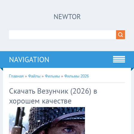
×
NEWTOR
Нажмите на
в плеере
!!!Если Вы с телефона сперва нажмите на
троеточие в правом верхнем углу!!!
NAVIGATION
Главная
»
Файлы
»
Фильмы
»
Фильмы 2026
Скачать Везунчик (2026) в
хорошем качестве