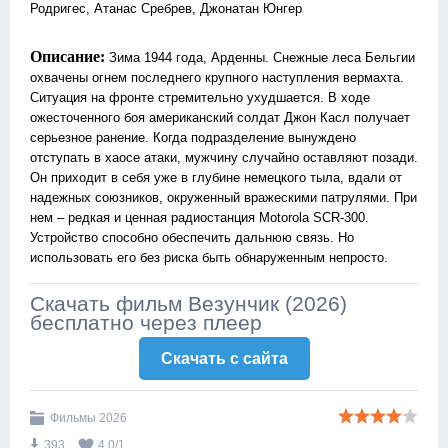
Родригес, Атанас Сребрев, Джонатан Юнгер
Описание:
Зима 1944 года, Арденны. Снежные леса Бельгии
охвачены огнем последнего крупного наступления вермахта.
Ситуация на фронте стремительно ухудшается. В ходе
ожесточенного боя американский солдат Джон Касл получает
серьезное ранение. Когда подразделение вынуждено
отступать в хаосе атаки, мужчину случайно оставляют позади.
Он приходит в себя уже в глубине немецкого тыла, вдали от
надежных союзников, окруженный вражескими патрулями. При
нем – редкая и ценная радиостанция Motorola SCR-300.
Устройство способно обеспечить дальнюю связь. Но
использовать его без риска быть обнаруженным непросто.
Скачать фильм Везунчик (2026)
бесплатно через плеер
Скачать c сайта
Фильмы 2026
393
4.0
/
1