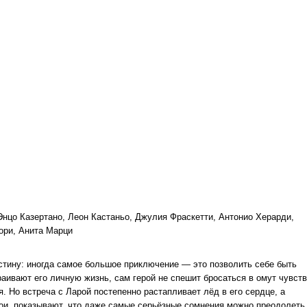
цо Казертано, Леон Кастаньо, Джулия Фраскетти, Антонио Херарди,
гори, Анита Марци
стину: иногда самое большое приключение — это позволить себе быть
аивают его личную жизнь, сам герой не спешит бросаться в омут чувств
. Но встреча с Ларой постепенно растапливает лёд в его сердце, а
рои, показывают, что даже самые серьёзные сомнения можно преодолеть