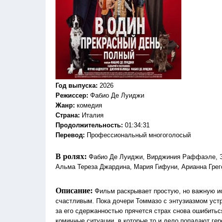
Год выпуска
:
2026
Режиссер
:
Фабио Де Луиджи
Жанр
:
комедия
Страна:
Италия
Продолжительность:
01:34:31
Перевод:
Профессиональный многоголосый
В ролях:
Фабио Де Луиджи, Вирджиния Раффаэле, Эн
Альма Тереза ​​Джардина, Мария Гифуни, Арианна Гре
Описание:
Фильм раскрывает простую, но важную и
счастливым. Пока дочери Томмазо с энтузиазмом устр
за его сдержанностью прячется страх снова ошибиться
комичные ситуации, в которые то и дело попадают ге