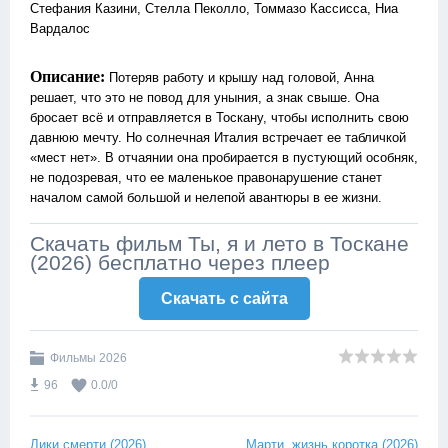
Стефания Казини, Стелла Пеколло, Томмазо Кассисса, Ниа
Вардалос
Описание:
Потеряв работу и крышу над головой, Анна
решает, что это не повод для уныния, а знак свыше. Она
бросает всё и отправляется в Тоскану, чтобы исполнить свою
давнюю мечту. Но солнечная Италия встречает ее табличкой
«мест нет». В отчаянии она пробирается в пустующий особняк,
не подозревая, что ее маленькое правонарушение станет
началом самой большой и нелепой авантюры в ее жизни.
Скачать фильм Ты, я и лето в Тоскане
(2026) бесплатно через плеер
Скачать c сайта
Фильмы 2026
96
0.0
/
0
Лики смерти (2026)
Марти, жизнь коротка (2026)