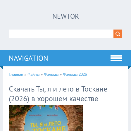
×
NEWTOR
Нажмите на
в плеере
!!!Если Вы с телефона сперва нажмите на
троеточие в правом верхнем углу!!!
NAVIGATION
Главная
»
Файлы
»
Фильмы
»
Фильмы 2026
Скачать Ты, я и лето в Тоскане
(2026) в хорошем качестве