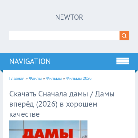
×
NEWTOR
Нажмите на
в плеере
!!!Если Вы с телефона сперва нажмите на
троеточие в правом верхнем углу!!!
NAVIGATION
Главная
»
Файлы
»
Фильмы
»
Фильмы 2026
Скачать Сначала дамы / Дамы
вперёд (2026) в хорошем
качестве