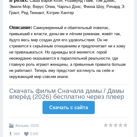
В ролях:
Саша Барон Коэн, Розамунд Пайк, Том Дэвис,
Эмили Мор, Верус Опиа, Чарльз Дэнс, Фиона Шоу, Ричард Э.
Грант, Ред Теннант, Кэтрин Хантер
Описание:
Самоуверенный и обаятельный ловелас,
привыкший к власти, деньгам и лёгким романам, живёт так,
будто весь мир создан для его удовольствия. Он не
стремится к серьёзным отношениям и предпочитает ни к кому
не привязываться. Но однажды всё меняется: герой
неожиданно оказывается в параллельной реальности, где
главную роль играют женщины, а привычные правила больше
не работают. Теперь ему предстоит взглянуть на себя и
окружающий мир совсем иначе.
Скачать фильм Сначала дамы / Дамы
вперёд (2026) бесплатно через плеер
Скачать c сайта
Фильмы 2026
360
0.0
/
0