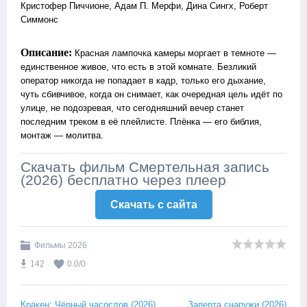
Кристофер Пиччионе, Адам П. Мерфи, Дина Сингх, Роберт
Симмонс
Описание:
Красная лампочка камеры моргает в темноте —
единственное живое, что есть в этой комнате. Безликий
оператор никогда не попадает в кадр, только его дыхание,
чуть сбивчивое, когда он снимает, как очередная цель идёт по
улице, не подозревая, что сегодняшний вечер станет
последним треком в её плейлисте. Плёнка — его библия,
монтаж — молитва.
Скачать фильм Смертельная запись
(2026) бесплатно через плеер
Скачать c сайта
Фильмы 2026
142
0.0
/
0
Кракен: Чёрный часослов (2026)
Заперта снаружи (2026)