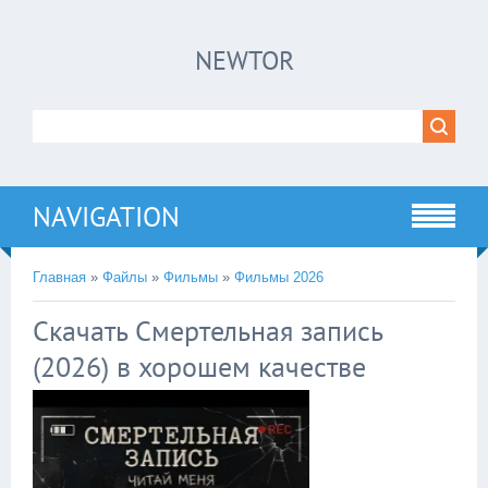
×
NEWTOR
Нажмите на
в плеере
!!!Если Вы с телефона сперва нажмите на
троеточие в правом верхнем углу!!!
NAVIGATION
Главная
»
Файлы
»
Фильмы
»
Фильмы 2026
Скачать Смертельная запись
(2026) в хорошем качестве