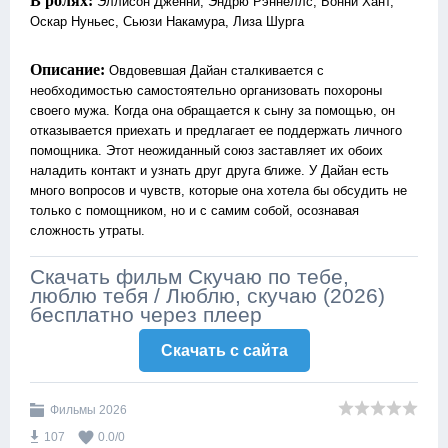
В ролях:
Эллисон Дженни, Эндрю Рэннеллс, Бонни Хант,
Оскар Нуньес, Сьюзи Накамура, Лиза Шурга
Описание:
Овдовевшая Дайан сталкивается с
необходимостью самостоятельно организовать похороны
своего мужа. Когда она обращается к сыну за помощью, он
отказывается приехать и предлагает ее поддержать личного
помощника. Этот неожиданный союз заставляет их обоих
наладить контакт и узнать друг друга ближе. У Дайан есть
много вопросов и чувств, которые она хотела бы обсудить не
только с помощником, но и с самим собой, осознавая
сложность утраты
.
Скачать фильм Скучаю по тебе,
люблю тебя / Люблю, скучаю (2026)
бесплатно через плеер
Скачать c сайта
Фильмы 2026
107
0.0
/
0