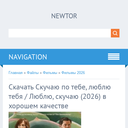
×
NEWTOR
Нажмите на
в плеере
!!!Если Вы с телефона сперва нажмите на
троеточие в правом верхнем углу!!!
NAVIGATION
Главная
»
Файлы
»
Фильмы
»
Фильмы 2026
Скачать Скучаю по тебе, люблю
тебя / Люблю, скучаю (2026) в
хорошем качестве