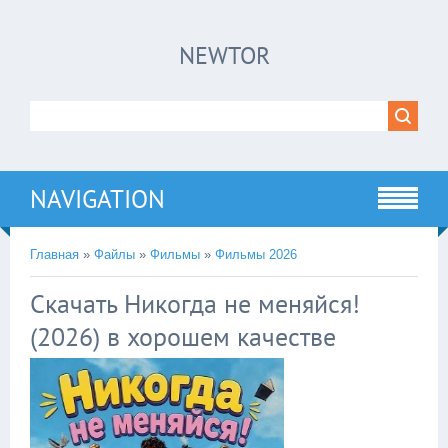
×
NEWTOR
Нажмите на
в плеере
!!!Если Вы с телефона сперва нажмите на
троеточие в правом верхнем углу!!!
NAVIGATION
Главная
»
Файлы
»
Фильмы
»
Фильмы 2026
Скачать Никогда не меняйся!
(2026) в хорошем качестве