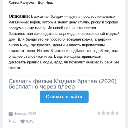
Ханна Калуэлл, Дон Чидл
Описание:
Бархатная банда» — группа профессиональных
магазинных воров, которые знают цену стилю, риску и хорошо
продуманному плану. Их новой целью становится
безжалостная законодательница моды и ее роскошный модный
дом. Для банды это не просто очередная кража, а дерзкий
вызов миру, где красота, деньги и власть переплетены
слишком тесно. Но чем ближе они подбираются к добыче, тем
опаснее становится игра. Ведь женщина, привыкшая
диктовать правила моды, вряд ли позволит обокрасть себя без
ответа.
Скачать фильм Модная братва (2026)
бесплатно через плеер
Скачать c сайта
Фильмы 2026
90
0.0
/
0