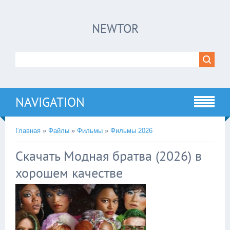
×
NEWTOR
Нажмите на
в плеере
!!!Если Вы с телефона сперва нажмите на
троеточие в правом верхнем углу!!!
NAVIGATION
Главная
»
Файлы
»
Фильмы
»
Фильмы 2026
Скачать Модная братва (2026) в
хорошем качестве