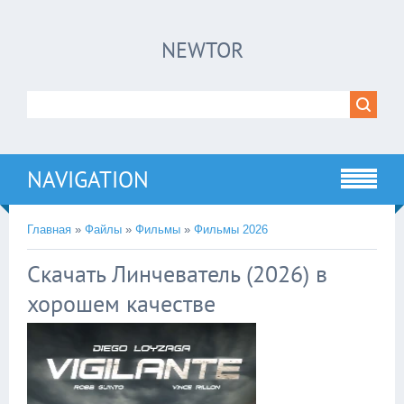
×
NEWTOR
Нажмите на
в плеере
!!!Если Вы с телефона сперва нажмите на
троеточие в правом верхнем углу!!!
NAVIGATION
Главная
»
Файлы
»
Фильмы
»
Фильмы 2026
Скачать Линчеватель (2026) в
хорошем качестве