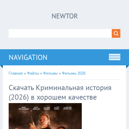
×
NEWTOR
Нажмите на
в плеере
!!!Если Вы с телефона сперва нажмите на
троеточие в правом верхнем углу!!!
NAVIGATION
Главная
»
Файлы
»
Фильмы
»
Фильмы 2026
Скачать Криминальная история
(2026) в хорошем качестве