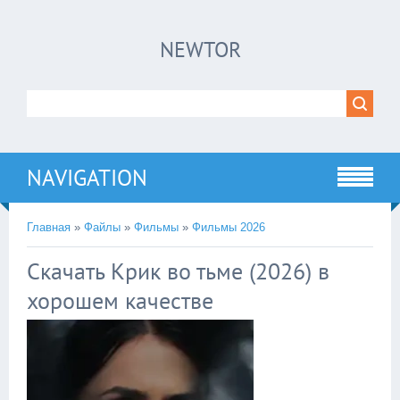
×
NEWTOR
Нажмите на
в плеере
!!!Если Вы с телефона сперва нажмите на
троеточие в правом верхнем углу!!!
NAVIGATION
Главная
»
Файлы
»
Фильмы
»
Фильмы 2026
Скачать Крик во тьме (2026) в
хорошем качестве