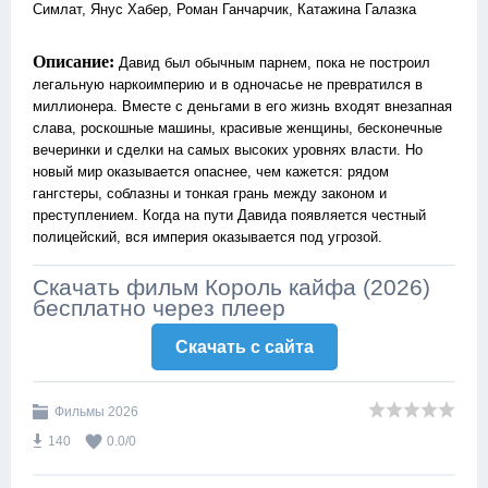
Симлат, Янус Хабер, Роман Ганчарчик, Катажина Галазка
Описание:
Давид был обычным парнем, пока не построил
легальную наркоимперию и в одночасье не превратился в
миллионера. Вместе с деньгами в его жизнь входят внезапная
слава, роскошные машины, красивые женщины, бесконечные
вечеринки и сделки на самых высоких уровнях власти. Но
новый мир оказывается опаснее, чем кажется: рядом
гангстеры, соблазны и тонкая грань между законом и
преступлением. Когда на пути Давида появляется честный
полицейский, вся империя оказывается под угрозой.
Скачать фильм Король кайфа (2026)
бесплатно через плеер
Скачать c сайта
Фильмы 2026
140
0.0
/
0