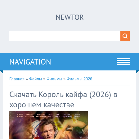
×
NEWTOR
Нажмите на
в плеере
!!!Если Вы с телефона сперва нажмите на
троеточие в правом верхнем углу!!!
NAVIGATION
Главная
»
Файлы
»
Фильмы
»
Фильмы 2026
Скачать Король кайфа (2026) в
хорошем качестве