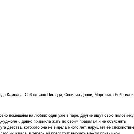
да Кампана, Себастьяно Пигацци, Сесилия Дацци, Маргерита Ребегиани
овно помешаны на любви: одни уже в паре, другие ищут свою половинку
Джуджоле», давно привыкла жить по своим правилам и не объяснять
га детства, которого она не видела много лет, нарушает её спокойствие
сего их ждала, и теперь ей предстоит выбрать между привычной