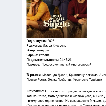
Год выпуска
:
2026
Режиссер
:
Лаура Киоссоне
Жанр
:
комедия
Страна:
Италия
Продолжительность:
01:47:21
Перевод:
Профессиональный многоголосый
В ролях:
Матильда Джоли, Криштиану Каккамо, Аман
Пьетро Реста, Элиза Пройетти, Франческо Турбанти
Описание:
В тосканском городке Бельведере все сл
Только Элиза, мать-одиночка и хозяйка усадьбы «Ле 
никому своё одиночество. Но возвращение Микеле, дру
Старые чувства просыпаются там, где Элиза меньше в