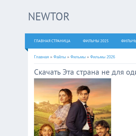
NEWTOR
×
Нажмите 
!!!Если В
ГЛАВНАЯ СТРАНИЦА
ФИЛЬМЫ 2025
ФИЛЬМЫ
верхнем уг
Главная
»
Файлы
»
Фильмы
»
Фильмы 2026
Скачать Эта страна не для о