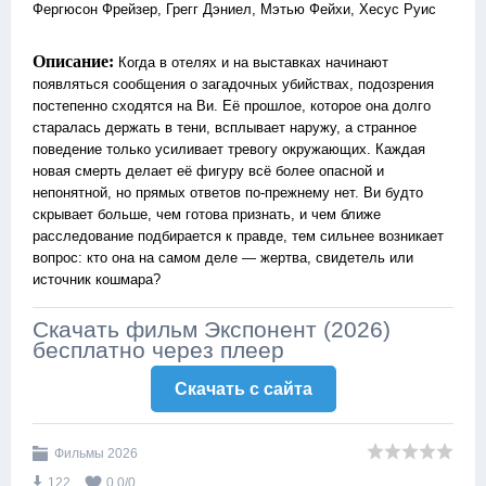
Фергюсон Фрейзер, Грегг Дэниел, Мэтью Фейхи, Хесус Руис
Описание:
Когда в отелях и на выставках начинают
появляться сообщения о загадочных убийствах, подозрения
постепенно сходятся на Ви. Её прошлое, которое она долго
старалась держать в тени, всплывает наружу, а странное
поведение только усиливает тревогу окружающих. Каждая
новая смерть делает её фигуру всё более опасной и
непонятной, но прямых ответов по-прежнему нет. Ви будто
скрывает больше, чем готова признать, и чем ближе
расследование подбирается к правде, тем сильнее возникает
вопрос: кто она на самом деле — жертва, свидетель или
источник кошмара?
Скачать фильм Экспонент (2026)
бесплатно через плеер
Скачать c сайта
Фильмы 2026
122
0.0
/
0