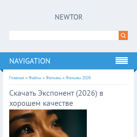
×
NEWTOR
Нажмите на
в плеере
!!!Если Вы с телефона сперва нажмите на
троеточие в правом верхнем углу!!!
NAVIGATION
Главная
»
Файлы
»
Фильмы
»
Фильмы 2026
Скачать Экспонент (2026) в
хорошем качестве