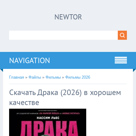
×
NEWTOR
Нажмите на
в плеере
!!!Если Вы с телефона сперва нажмите на
троеточие в правом верхнем углу!!!
NAVIGATION
Главная
»
Файлы
»
Фильмы
»
Фильмы 2026
Скачать Драка (2026) в хорошем
качестве