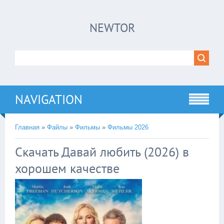
×
NEWTOR
Нажмите на
в плеере
!!!Если Вы с телефона сперва нажмите на
троеточие в правом верхнем углу!!!
NAVIGATION
Главная
»
Файлы
»
Фильмы
»
Фильмы 2026
Скачать Давай любить (2026) в
хорошем качестве