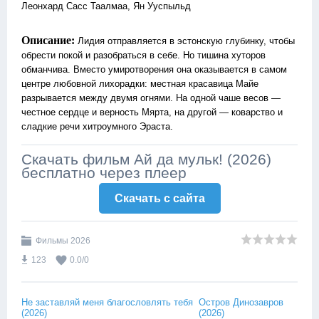
Леонхард Сасс Таалмаа, Ян Ууспыльд
Описание:
Лидия отправляется в эстонскую глубинку, чтобы
обрести покой и разобраться в себе. Но тишина хуторов
обманчива. Вместо умиротворения она оказывается в самом
центре любовной лихорадки: местная красавица Майе
разрывается между двумя огнями. На одной чаше весов —
честное сердце и верность Мярта, на другой — коварство и
сладкие речи хитроумного Эраста.
Скачать фильм Ай да мульк! (2026)
бесплатно через плеер
Скачать c сайта
Фильмы 2026
123
0.0
/
0
Не заставляй меня благословлять тебя
Остров Динозавров
(2026)
(2026)