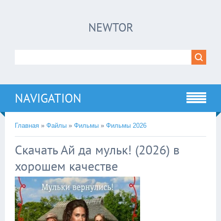
×
NEWTOR
Нажмите на
в плеере
!!!Если Вы с телефона сперва нажмите на
троеточие в правом верхнем углу!!!
NAVIGATION
Главная
»
Файлы
»
Фильмы
»
Фильмы 2026
Скачать Ай да мульк! (2026) в
хорошем качестве