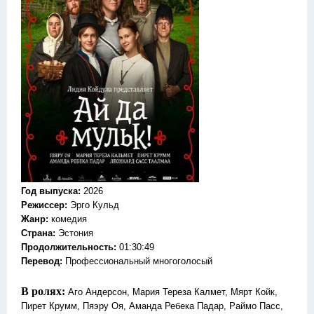
Год выпуска
:
2026
Режиссер
:
Эрго Кульд
Жанр
:
комедия
Страна:
Эстония
Продолжительность:
01:30:49
Перевод:
Профессиональный многоголосый
В ролях:
Аго Андерсон, Мария Тереза ​​Калмет, Мярт Койк,
Пирет Крумм, Пяэру Оя, Аманда Ребека Падар, Раймо Пасс,