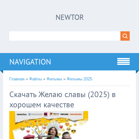
×
NEWTOR
Нажмите на
в плеере
!!!Если Вы с телефона сперва нажмите на
троеточие в правом верхнем углу!!!
NAVIGATION
Главная
»
Файлы
»
Фильмы
»
Фильмы 2025
Скачать Желаю славы (2025) в
хорошем качестве