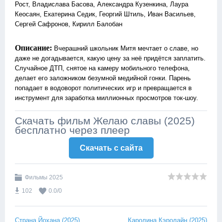
Рост, Владислава Басова, Александра Кузенкина, Лаура
Кеосаян, Екатерина Седик, Георгий Штиль, Иван Васильев,
Сергей Сафронов, Кирилл Балобан
Описание:
Вчерашний школьник Митя мечтает о славе, но
даже не догадывается, какую цену за неё придётся заплатить.
Случайное ДТП, снятое на камеру мобильного телефона,
делает его заложником безумной медийной гонки. Парень
попадает в водоворот политических игр и превращается в
инструмент для заработка миллионных просмотров ток-шоу.
Скачать фильм Желаю славы (2025)
бесплатно через плеер
Скачать c сайта
Фильмы 2025
102
0.0
/
0
Страна Йохана (2025)
Каролина Кэролайн (2025)