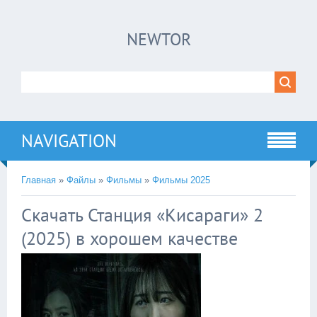
×
NEWTOR
Нажмите на
в плеере
!!!Если Вы с телефона сперва нажмите на
троеточие в правом верхнем углу!!!
NAVIGATION
Главная
»
Файлы
»
Фильмы
»
Фильмы 2025
Скачать Станция «Кисараги» 2
(2025) в хорошем качестве