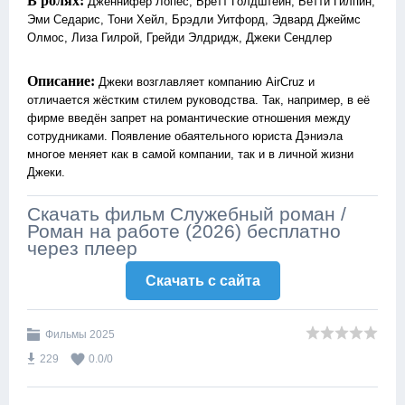
В ролях:
Дженнифер Лопес, Бретт Голдштейн, Бетти Гилпин,
Эми Седарис, Тони Хейл, Брэдли Уитфорд, Эдвард Джеймс
Олмос, Лиза Гилрой, Грейди Элдридж, Джеки Сендлер
Описание:
Джеки возглавляет компанию AirCruz и
отличается жёстким стилем руководства. Так, например, в её
фирме введён запрет на романтические отношения между
сотрудниками. Появление обаятельного юриста Дэниэла
многое меняет как в самой компании, так и в личной жизни
Джеки.
Скачать фильм Служебный роман /
Роман на работе (2026) бесплатно
через плеер
Скачать c сайта
Фильмы 2025
229
0.0
/
0