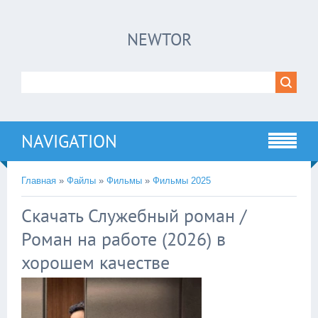
×
NEWTOR
Нажмите на
в плеере
!!!Если Вы с телефона сперва нажмите на
троеточие в правом верхнем углу!!!
NAVIGATION
Главная
»
Файлы
»
Фильмы
»
Фильмы 2025
Скачать Служебный роман /
Роман на работе (2026) в
хорошем качестве